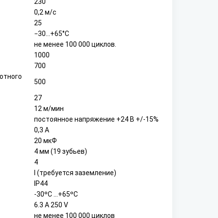
230
0,2 м/с
25
−30...+65°С
не менее 100 000 циклов.
1000
700
отного
500
27
12 м/мин
постоянное напряжение +24 В +/-15%
0,3 А
20 мкФ
4 мм (19 зубьев)
4
I (требуется заземление)
IP44
-30ºС …+65ºС
6.3 A 250 V
не менее 100 000 циклов