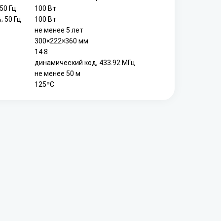
50 Гц
100 Вт
; 50 Гц
100 Вт
не менее 5 лет
300×222×360 мм
14.8
динамический код, 433.92 МГц
не менее 50 м
125ºС