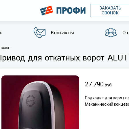
ЗАКАЗАТЬ
ЗВОНОК
с
Контакты
О 
аталог
Привод для откатных ворот AL
27 790
руб.
Подходит для ворот ве
Механический концев